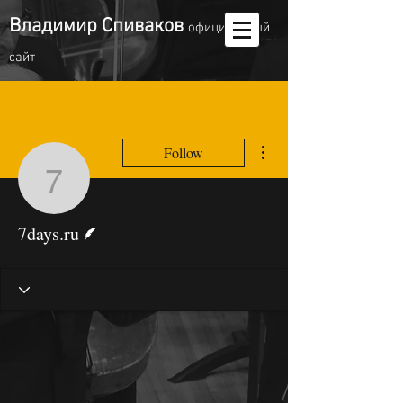
Владимир Спиваков
oфициальный
сайт
More actions
Follow
7days.ru
Writer
7days.ru