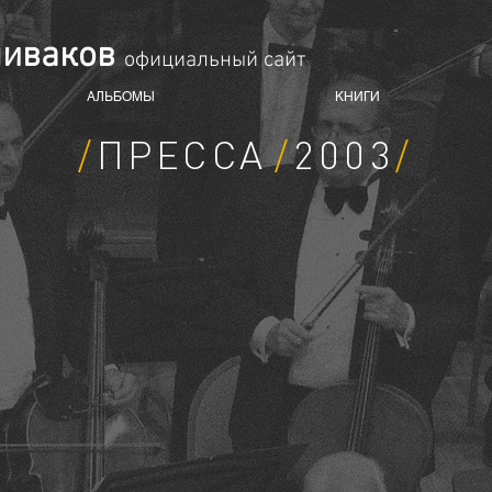
пиваков
oфициальный сайт
АЛЬБОМЫ
КНИГИ
/
ПРЕССА
/
​​2003
/