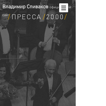
Владимир Спиваков
oфициальный
/
ПРЕССА
/
​​2000
/
сайт