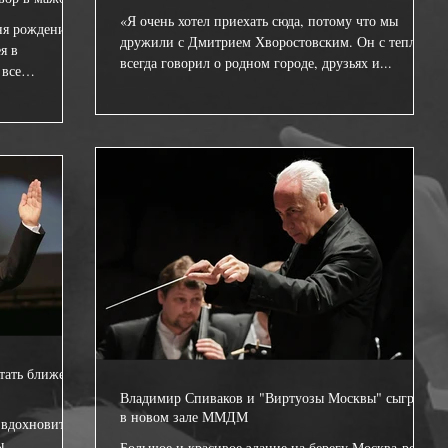
«Я очень хотел приехать сюда, потому что мы
дня рождения
дружили с Дмитрием Хворостовским. Он с теплом
я в
всегда говорил о родном городе, друзьях и...
 все
тать ближе к
Владимир Спиваков и "Виртуозы Москвы" сыграют
в новом зале ММДМ
 вдохновитель
ы
Большое и красивое здание на берегу Москва-реки,