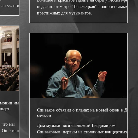
ли участие...
недалеко от метро "Павелецкая" - одно из самых
престижных для музыкантов.
рмонии им.
нцерт,
Спиваков объявил о планах на новый сезон в Доме
музыки
у что мы
Дом музыки, возглавляемый Владимиром
 Он с теплом
Спиваковым, первым из столичных концертных
ях и...