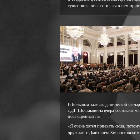
существования фестиваля в нем приня
В Большом зале академической фила
Д.Д. Шостаковича вчера состоялся ко
посвященный па
«Я очень хотел приехать сюда, потом
дружили с Дмитрием Хворостовским.
всегда говорил о родном городе, друзь