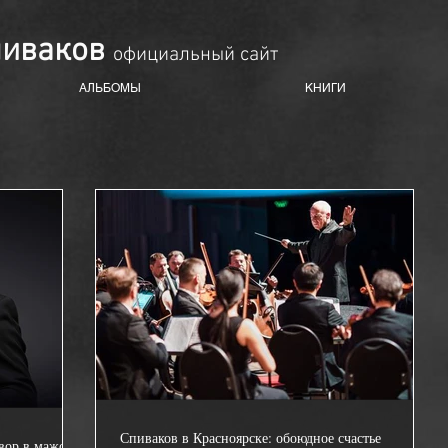
пиваков
oфициальный сайт
АЛЬБОМЫ
КНИГИ
Спиваков в Красноярске: обоюдное счастье
вор в мажоре»