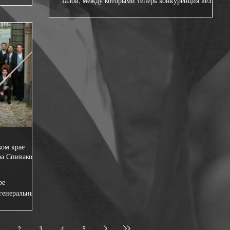
залов, между которыми теперь конкуренция велика,
объявил...
ом крае
ра Спивакова
ре
 генеральным
вакова и
2
3
4
5