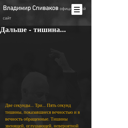
Владимир Спиваков
oфициальный
сайт
Дальше - тишина...
Две секунды... Три... Пять секунд 
тишины, показавшиеся вечностью и в 
вечность обращенные. Тишины 
звенящей, оглушающей, невероятной 