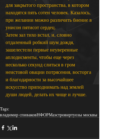
для закрытого пространства, в котором 
находятся пять сотен человек. Казалось, 
при желании можно различить биение в 
унисон пятисот сердец.
Затем зал тихо встал, и, словно 
отдаленный робкий шум дождя, 
зашелестели первые неуверенные 
аплодисменты, чтобы еще через 
несколько секунд слиться в гром 
неистовой овации потрясения, восторга 
и благодарности за высочайшее 
искусство приподнимать над землей 
души людей, делать их чище и лучше.
Tags:
владимир спиваков
НФОР
Маэстро
виртуозы москвы