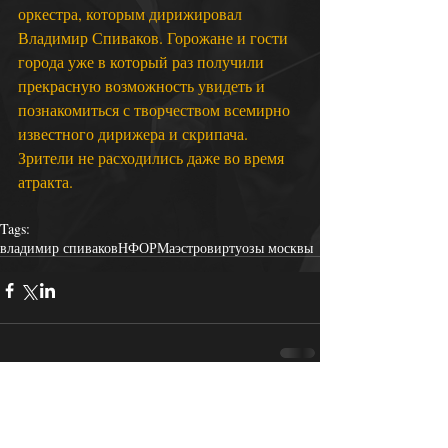
оркестра, которым дирижировал 
Владимир Спиваков. Горожане и гости 
города уже в который раз получили 
прекрасную возможность увидеть и 
познакомиться с творчеством всемирно 
известного дирижера и скрипача. 
Зрители не расходились даже во время 
атракта. 
Tags:
владимир спиваков
НФОР
Маэстро
виртуозы москвы
Comments