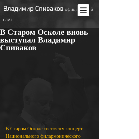
Владимир Спиваков
oфициальный
сайт
В Старом Осколе вновь
выступал Владимир
Спиваков
В Старом Осколе состоялся концерт 
Национального филармонического 