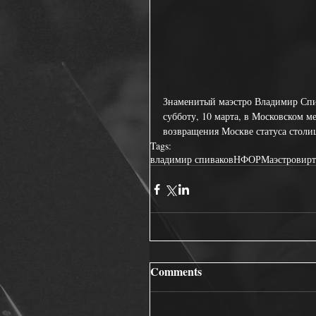
Знаменитый маэстро Владимир Сп
субботу, 10 марта, в Московском м
возвращения Москве статуса столи
Tags:
владимир спиваков
НФОР
Маэстро
вир
Comments