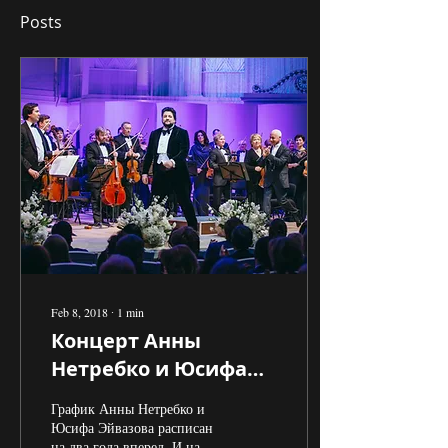
Posts
Feb 8, 2018
∙
1
min
Концерт Анны
Нетребко и Юсифа
Эйвазова в Москве
График Анны Нетребко и
Юсифа Эйвазова расписан
на два года вперед. И на