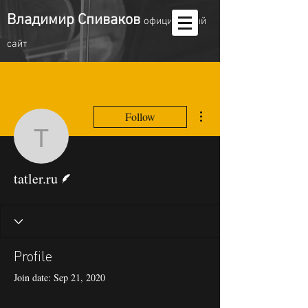
Владимир Спиваков
oфициальный
сайт
More actions
Follow
tatler.ru
Writer
tatler.ru
Profile
Join date: Sep 21, 2020