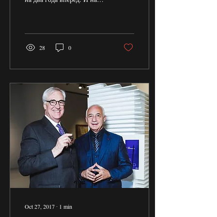
каждом их выступлении ни
одного свободного места.
Вот и вчера в...
28
0
Oct 27, 2017
∙
1
min