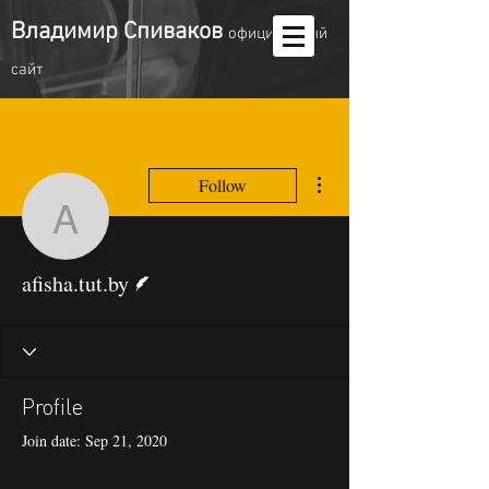
Владимир Спиваков
oфициальный
сайт
More actions
Follow
afisha.tut.by
Writer
afisha.tut.by
Profile
Join date: Sep 21, 2020